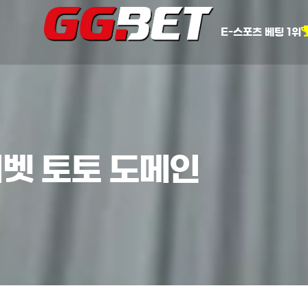
E-스포츠 베팅 1위
지벳 토토 도메인