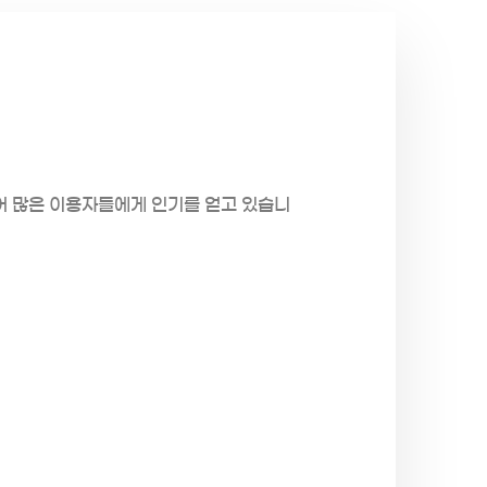
어 많은 이용자들에게 인기를 얻고 있습니