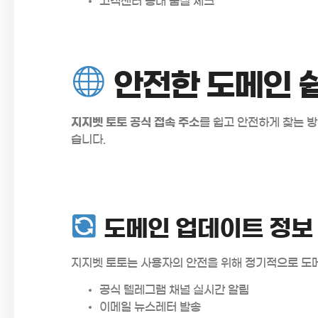
고객센터 응대 품질 체크
안전한 도메인 
지지벳 토토 공식 접속 주소
를 쉽고 안전하게 찾는 방
습니다.
도메인 업데이트 정보
지지벳 토토는 사용자의 안전을 위해 정기적으로 도메
공식 텔레그램 채널 실시간 알림
이메일 뉴스레터 발송