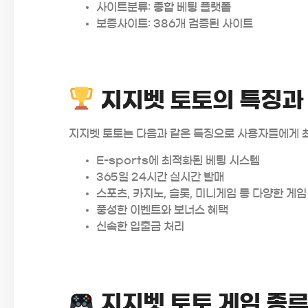
사이트분류: 종합 베팅 플랫폼
보증사이트: 386개 검증된 사이트
지지벳 토토의 특징과
지지벳 토토는 다음과 같은 특징으로 사용자들에게 
E-sports에 최적화된 베팅 시스템
365일 24시간 실시간 발매
스포츠, 카지노, 슬롯, 미니게임 등 다양한 게임
풍성한 이벤트와 보너스 혜택
신속한 입출금 처리
지지벳 토토 게임 종