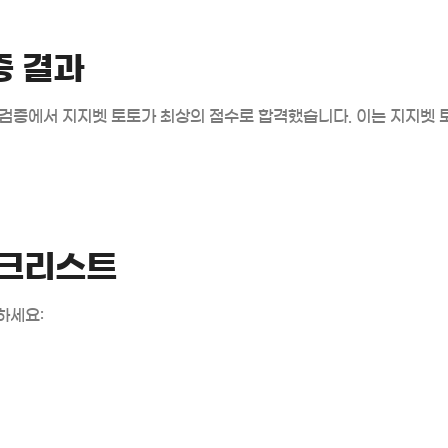
증 결과
동 검증에서 지지벳 토토가 최상의 점수로 합격했습니다. 이는 지지벳 
체크리스트
하세요: