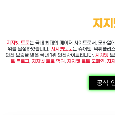
지지
지지벳 토토
는 국내 최대의 메이저 사이트로서, 모바일
위를 달성하였습니다.
지지벳토토
는 슈어맨, 먹튀폴리
안전 보증을 받은 국내 1위 안전사이트입니다.
지지벳
토
토 블로그
,
지지벳 토토 먹튀
,
지지벳 토토 도메인
,
지지
공식 