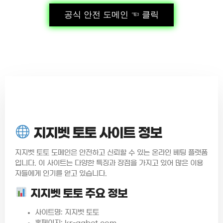
공식 안전 도메인 ☜ 클릭
지지벳 토토 사이트 정보
지지벳 토토 도메인은 안전하고 신뢰할 수 있는 온라인 베팅 플랫폼
입니다. 이 사이트는 다양한 특징과 장점을 가지고 있어 많은 이용
자들에게 인기를 얻고 있습니다.
지지벳 토토 주요 정보
사이트명: 지지벳 토토