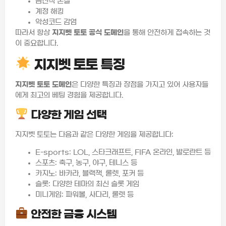
금전적 손실
계정 해킹
악성코드 감염
따라서 항상
지지벳 토토 공식 도메인
을 통해 안전하게 접속하는 것
이 중요합니다.
지지벳 토토 특징
지지벳 토토 도메인
은 다양한 특징과 장점을 가지고 있어 사용자들
에게 최고의 베팅 경험을 제공합니다.
다양한 게임 선택
지지벳 토토는 다음과 같은 다양한 게임을 제공합니다:
E-sports: LOL, 스타크래프트, FIFA 온라인, 발로란트 등
스포츠: 축구, 농구, 야구, 테니스 등
카지노: 바카라, 블랙잭, 룰렛, 포커 등
슬롯: 다양한 테마의 최신 슬롯 게임
미니게임: 파워볼, 사다리, 룰렛 등
안전한 금융 시스템