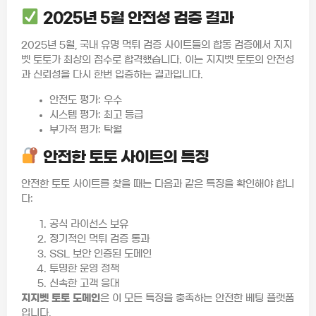
2025년 5월 안전성 검증 결과
2025년 5월, 국내 유명 먹튀 검증 사이트들의 합동 검증에서 지지
벳 토토가 최상의 점수로 합격했습니다. 이는 지지벳 토토의 안전성
과 신뢰성을 다시 한번 입증하는 결과입니다.
안전도 평가: 우수
시스템 평가: 최고 등급
부가적 평가: 탁월
안전한 토토 사이트의 특징
안전한 토토 사이트를 찾을 때는 다음과 같은 특징을 확인해야 합니
다:
공식 라이선스 보유
정기적인 먹튀 검증 통과
SSL 보안 인증된 도메인
투명한 운영 정책
신속한 고객 응대
지지벳 토토 도메인
은 이 모든 특징을 충족하는 안전한 베팅 플랫폼
입니다.