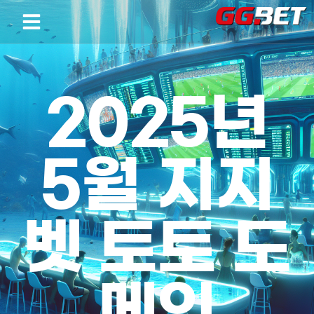
2025년
5월 지지
벳 토토 도
메인