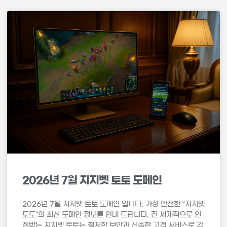
2026년 7월 지지벳 토토 도메인
2026년 7월 지지벳 토토 도메인 입니다. 가장 안전한 “지지벳
토토”의 최신 도메인 정보를 안내 드립니다. 전 세계적으로 인
정받는 지지벳 토토는 철저한 보안과 신속한 고객 서비스로 각