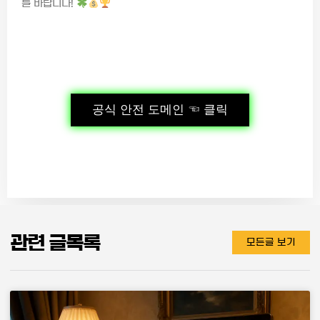
를 바랍니다!
공식 안전 도메인 ☜ 클릭
관련 글목록
모든글 보기