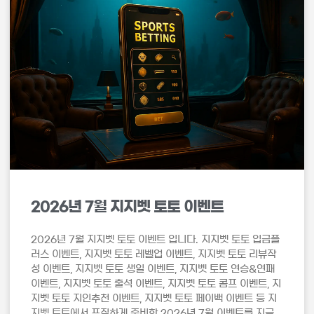
2026년 7월 지지벳 토토 이벤트
2026년 7월 지지벳 토토 이벤트 입니다. 지지벳 토토 입금플
러스 이벤트, 지지벳 토토 레벨업 이벤트, 지지벳 토토 리뷰작
성 이벤트, 지지벳 토토 생일 이벤트, 지지벳 토토 연승&연패
이벤트, 지지벳 토토 출석 이벤트, 지지벳 토토 콤프 이벤트, 지
지벳 토토 지인추천 이벤트, 지지벳 토토 페이백 이벤트 등 지
지벳 토토에서 푸짐하게 준비한 2026년 7월 이벤트를 지금