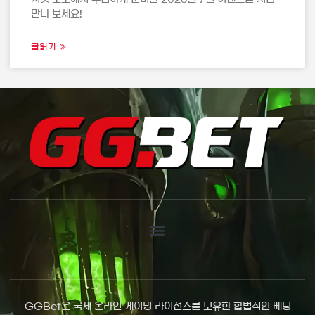
만나 보세요!
글읽기 »
GGBet은 국제 온라인 게이밍 라이선스를 보유한 합법적인 베팅