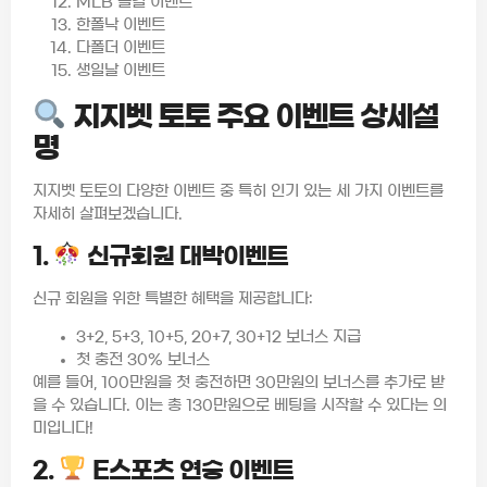
MLB 올킬 이벤트
한폴낙 이벤트
다폴더 이벤트
생일날 이벤트
지지벳 토토 주요 이벤트 상세설
명
지지벳 토토의 다양한 이벤트 중 특히 인기 있는 세 가지 이벤트를
자세히 살펴보겠습니다.
1.
신규회원 대박이벤트
신규 회원을 위한 특별한 혜택을 제공합니다:
3+2, 5+3, 10+5, 20+7, 30+12 보너스 지급
첫 충전 30% 보너스
예를 들어, 100만원을 첫 충전하면 30만원의 보너스를 추가로 받
을 수 있습니다. 이는 총 130만원으로 베팅을 시작할 수 있다는 의
미입니다!
2.
E스포츠 연승 이벤트