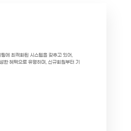
베팅에 최적화된 시스템을 갖추고 있어,
풍성한 혜택으로 유명하며, 신규회원부터 기