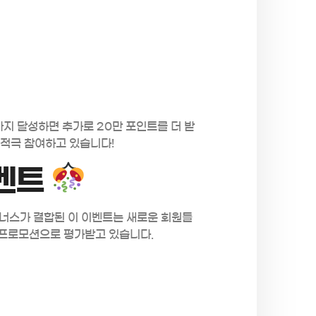
까지 달성하면 추가로 20만 포인트를 더 받
 적극 참여하고 있습니다!
이벤트
보너스가 결합된 이 이벤트는 새로운 회원들
 프로모션으로 평가받고 있습니다.