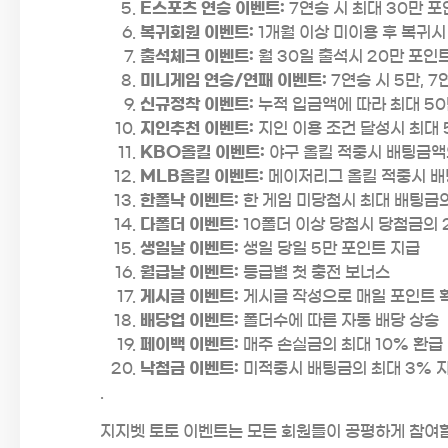
E스포츠 연승 이벤트:
7연승 시 최대 30만 
복귀회원 이벤트:
1개월 이상 미이용 후 복귀시
출석체크 이벤트:
월 30일 출석시 20만 포인
미니게임 연승/연패 이벤트:
7연승 시 5만, 7
신규정착 이벤트:
누적 입금액에 따라 최대 5
지인추천 이벤트:
지인 이용 조건 달성시 최대 
KBO올킬 이벤트:
야구 올킬 적중시 배팅금액
MLB올킬 이벤트:
메이저리그 올킬 적중시 배
한폴낙 이벤트:
한 게임 미당첨시 최대 배팅금의
다폴더 이벤트:
10폴더 이상 당첨시 당첨금의 
생일날 이벤트:
생일 당일 5만 포인트 지급
월급날 이벤트:
등급별 첫 충전 보너스
게시글 이벤트:
게시글 작성으로 매일 포인트 
배당업 이벤트:
폴더수에 따른 자동 배당 상승
페이백 이벤트:
매주 손실금의 최대 10% 환급
낙첨금 이벤트:
미적중시 배팅금의 최대 3% 
.
지지벳 토토 이벤트는 모든 회원들이 공평하게 참여할