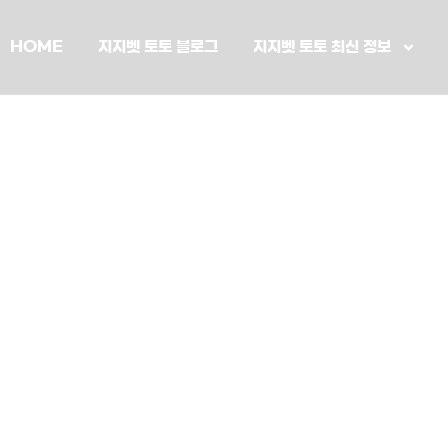
HOME
지지벳 토토 블로그
지지벳 토토 최신 정보
2026년 5월 지