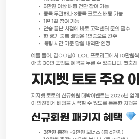
5만원 이상 배팅 건만 참여 가능
종목 무관하나 3종목 크로스 배팅 가능
1일 1회 참여 가능
연승 끝난 시점에 바로 고객센터 문의 필수
한 경기 중복 배팅은 1연승으로 간주
배팅 시간 기준 당일 내역만 인정
예를 들어, 김○○님이 LOL 프로리그에서 10만원씩
아 총 30만 포인트 혜택을 누릴 수 있습니다. 첫충
지지벳 토토 주요 
지지벳 토토의 신규회원 대박이벤트는 2026년 업계
이 안전하게 베팅을 시작할 수 있도록 든든한 지원을
신규회원 패키지 혜택
3만원 충전:
+3만원 보너스 (총 6만원)