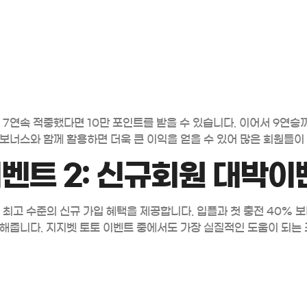
 7연속 적중했다면 10만 포인트를 받을 수 있습니다. 이어서 9연승
전 보너스와 함께 활용하면 더욱 큰 이익을 얻을 수 있어 많은 회원들이
이벤트 2: 신규회원 대박
 최고 수준의 신규 가입 혜택을 제공합니다. 입플과 첫 충전 40% 
 해줍니다. 지지벳 토토 이벤트 중에서도 가장 실질적인 도움이 되는