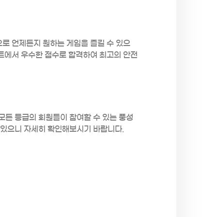
으로 언제든지 원하는 게임을 즐길 수 있으
이트에서 우수한 점수로 합격하여 최고의 안전
 모든 등급의 회원들이 참여할 수 있는 풍성
이 있으니 자세히 확인해보시기 바랍니다.