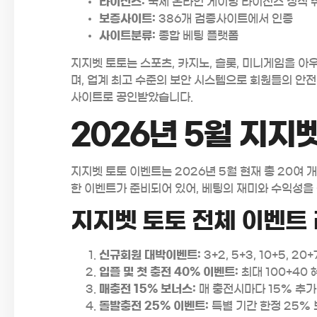
라이선스:
국제 온라인 게이밍 라이선스 정식 
보증사이트:
386개 검증사이트에서 인증
사이트분류:
종합 베팅 플랫폼
지지벳 토토는 스포츠, 카지노, 슬롯, 미니게임을 아
며, 업계 최고 수준의 보안 시스템으로 회원들의 안
사이트로 공인받았습니다.
2026년 5월 지지
지지벳 토토 이벤트는 2026년 5월 현재 총 20여
한 이벤트가 준비되어 있어, 베팅의 재미와 수익성을
지지벳 토토 전체 이벤트
신규회원 대박이벤트:
3+2, 5+3, 10+5, 20
입플 및 첫 충전 40% 이벤트:
최대 100+40 
매충전 15% 보너스:
매 충전시마다 15% 추가
돌발충전 25% 이벤트:
특별 기간 한정 25%