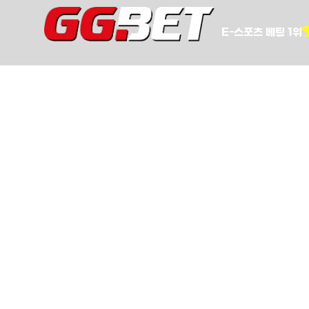
E-스포츠 베팅 1위
지벳 토토 이벤트