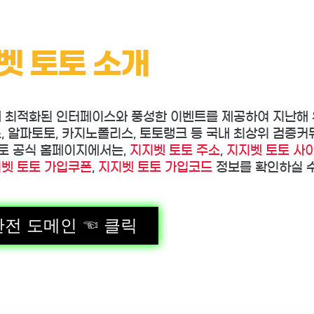
벳 토토 소개
에 최적화된 인터페이스와 풍성한 이벤트를 제공하여 지난해 
스, 알파토토, 카지노폴리스, 토토랭크 등 국내 최상위 검증
토 공식 홈페이지에서는,
지지벳 토토 주소
,
지지벳 토토 사
벳 토토 가입쿠폰
,
지지벳 토토 가입코드
정보를 확인하실 수
안전 도메인 ☜ 클릭