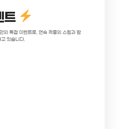
이벤트
만의 독점 이벤트로, 연속 적중의 스릴과 함
하고 있습니다.